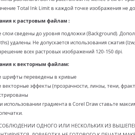
ачение Total Ink Limit в каждой точке изображения не 
ания к растровым файлам :
е слои сведены до уровня подложки (Background). Допо
aths) удалены. Не допускается использования сжатия (lzw, z
зрешение всех растровых изображений 120-150 dpi.
ания к векторным файлам:
е шрифты переведены в кривые
е векторные эффекты (прозрачности, линзы, тени, фрак
стрированы
и использовании градиента в Corel Draw ставьте макс
опечатки.
СОБЛЮДЕНИИ ОДНОГО ИЛИ НЕСКОЛЬКИХ ИЗ ВЫШЕПЕ
АНТИРУЕТСЯ. ДОРАБОТКА НЕ ГОТОВОГО К ПЕЧАТИ МА