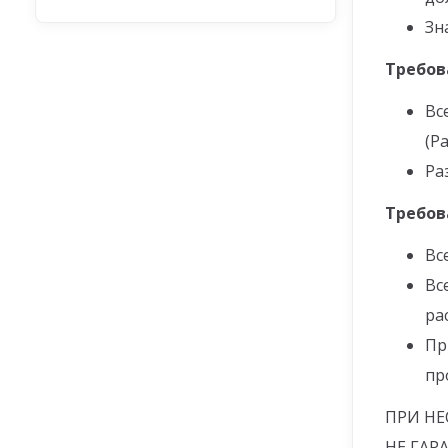
Зн
Требов
Вс
(P
Ра
Требов
Вс
Вс
ра
Пр
пр
ПРИ НЕ
НЕ ГАР