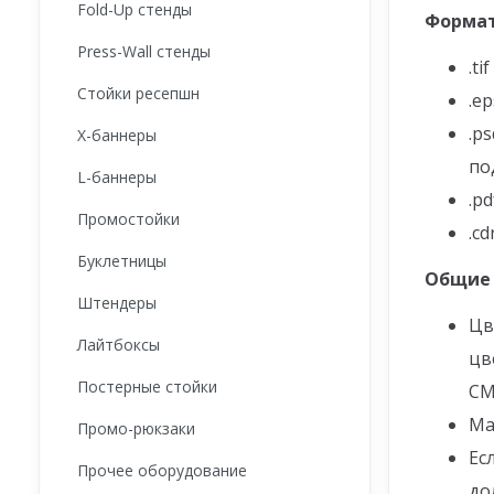
Fold-Up стенды
Формат
Press-Wall стенды
.tif
Стойки ресепшн
.e
.p
X-баннеры
по
L-баннеры
.pd
Промостойки
.c
Буклетницы
Общие 
Штендеры
Цв
Лайтбоксы
цв
Постерные стойки
CM
Ма
Промо-рюкзаки
Ес
Прочее оборудование
до