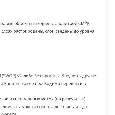
стровые объекты внедрены с палитрой CMYK.
в слоях растрированы, слои сведены до уровня
(SWOP) v2, либо без профиля. Внедрять другие
ки Pantone также необходимо перевести в
ов и специальных меток (на резку и т.д.)
элементы макета (тексты, логотипы и т.д.)
 макета.