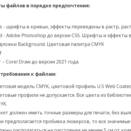
ы файлов в порядке предпочтения:
ps - шрифты в кривых, эффекты переведены в растр, ра
sd - Adobe Photoshop до версии CS5. Шрифты и эффекты 
дложки Background. Цветовая палитра CMYK
f
dr – Corel Draw до версии 2021 года.
требования к файлам:
етовая модель CMYK, цветовой профиль U.S Web Coated 
етовые профили не допускается. Все цвета из библиоте
YK.
кет должен иметь точные размеры для печати, без вылет
ли предполагается пробивка люверсов, то все значимые 
лжны располагаться на расстоянии не менее 5 см от края