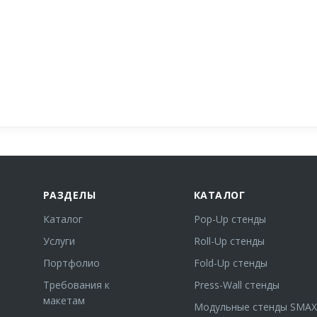
РАЗДЕЛЫ
КАТАЛОГ
Каталог
Pop-Up стенды
Услуги
Roll-Up стенды
Портфолио
Fold-Up стенды
Требования к
Press-Wall стенды
макетам
Модульные стенды SMAX