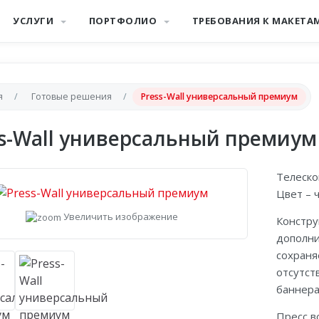
УСЛУГИ
ПОРТФОЛИО
ТРЕБОВАНИЯ К МАКЕТА
я
Готовые решения
Press-Wall универсальный премиум
ss-Wall универсальный премиум
Телеско
Цвет – 
Увеличить изображение
Констру
дополни
сохраня
отсутст
баннера
Пресс в